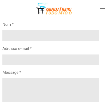
Passer
au
contenu
principal
Nom *
Adresse e-mail *
Message *